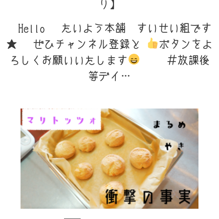
り】
Hello たいよう本舗 すいせい組です
★ ぜひチャンネル登録と
ボタンをよ
ろしくお願いいたします
＃放課後
等デイ…