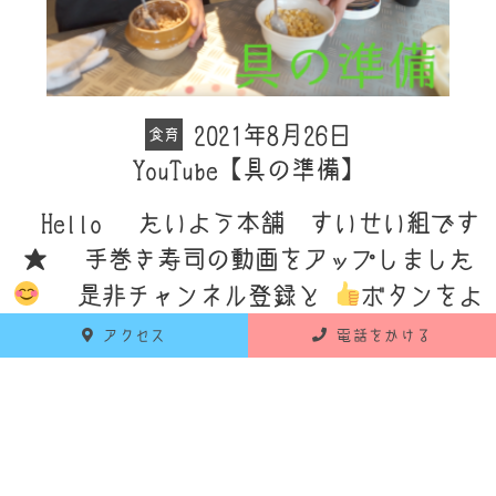
2021年8月26日
食育
YouTube【具の準備】
Hello たいよう本舗 すいせい組です
★ 手巻き寿司の動画をアップしました
是非チャンネル登録と
ボタンをよ
ろしくお願いいたし…
アクセス
電話をかける