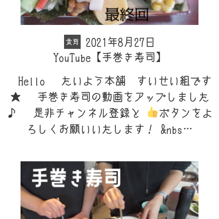
2021年8月27日
食育
YouTube【手巻き寿司】
Hello たいよう本舗 すいせい組です
★ 手巻き寿司の動画をアップしました
♪ 是非チャンネル登録と
ボタンをよ
ろしくお願いいたします！ &nbs…