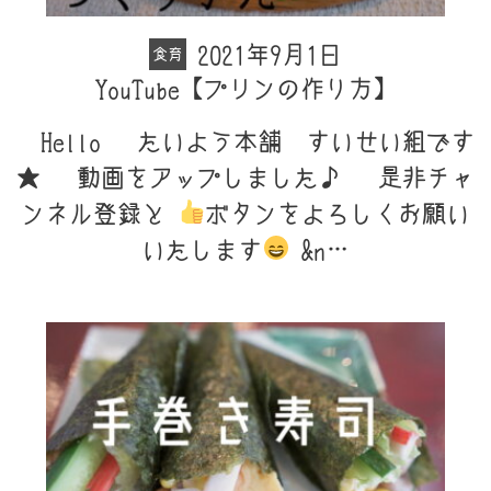
2021年9月1日
食育
YouTube【プリンの作り方】
Hello たいよう本舗 すいせい組です
★ 動画をアップしました♪ 是非チャ
ンネル登録と
ボタンをよろしくお願い
いたします
&n…