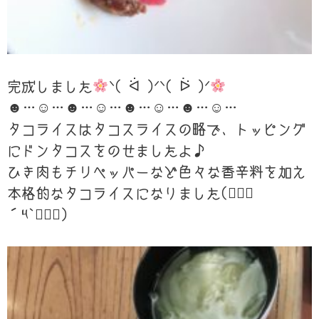
完成しました
ᐠ( ᐛ )ᐟᐠ( ᐖ )ᐟ
☻…☺…☻…☺…☻…☺…☻…☺…
タコライスはタコスライスの略で、トッピング
にドンタコスをのせましたよ♪
ひき肉もチリペッパーなど色々な香辛料を加え
本格的なタコライスになりました(๑⃙⃘
´༥`๑⃙⃘)