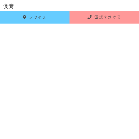
食育
アクセス
電話をかける
お知らせ
活動報告
RECENT POSTS
最新の投稿
2026年6月18日
お知らせ
令和8年7月 献立のお知らせ
2026年5月25日
お知らせ
令和8年6月 献立のお知らせ