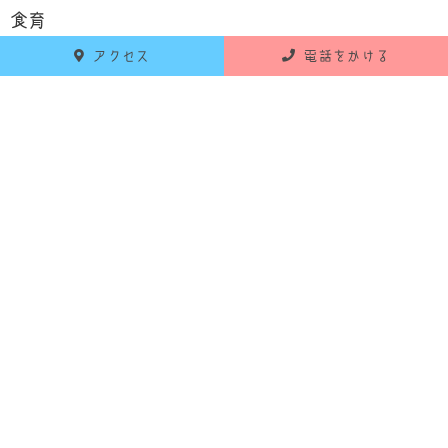
食育
アクセス
電話をかける
お知らせ
活動報告
RECENT POSTS
最新の投稿
2026年6月18日
お知らせ
令和8年7月 献立のお知らせ
2026年5月25日
お知らせ
令和8年6月 献立のお知らせ