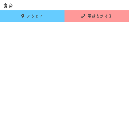
食育
アクセス
電話をかける
お知らせ
活動報告
RECENT POSTS
最新の投稿
2026年6月18日
お知らせ
令和8年7月 献立のお知らせ
2026年5月25日
お知らせ
令和8年6月 献立のお知らせ