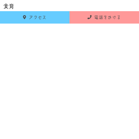
食育
アクセス
電話をかける
お知らせ
活動報告
RECENT POSTS
最新の投稿
2026年6月18日
お知らせ
令和8年7月 献立のお知らせ
2026年5月25日
お知らせ
令和8年6月 献立のお知らせ