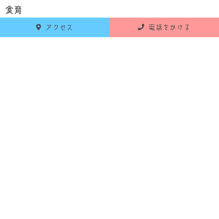
食育
アクセス
電話をかける
お知らせ
活動報告
RECENT POSTS
最新の投稿
2026年6月18日
お知らせ
令和8年7月 献立のお知らせ
2026年5月25日
お知らせ
令和8年6月 献立のお知らせ