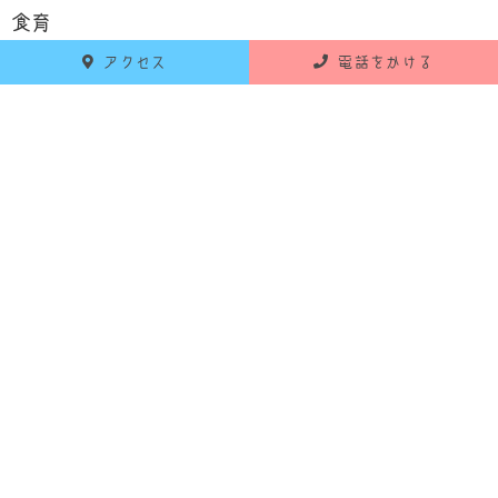
食育
アクセス
電話をかける
お知らせ
活動報告
RECENT POSTS
最新の投稿
2026年6月18日
お知らせ
令和8年7月 献立のお知らせ
2026年5月25日
お知らせ
令和8年6月 献立のお知らせ