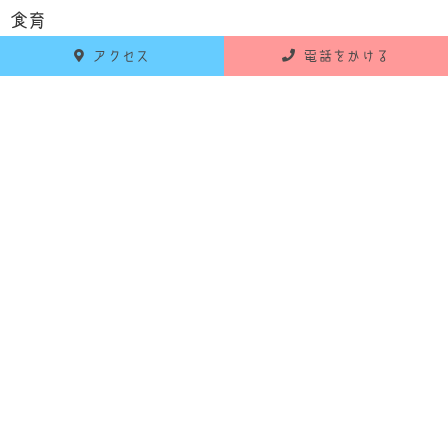
食育
アクセス
電話をかける
お知らせ
活動報告
RECENT POSTS
最新の投稿
2026年6月18日
お知らせ
令和8年7月 献立のお知らせ
2026年5月25日
お知らせ
令和8年6月 献立のお知らせ