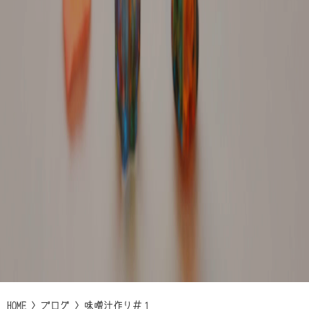
HOME
>
ブログ
>
味噌汁作り＃１