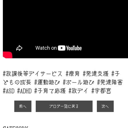
#放課後等デイサービス #療育 #発達支援 #子
どもの成長 #運動遊び #ボール遊び #発達障害
#ASD #ADHD #子育て応援 #放デイ #宇都宮
前へ
ブログ一覧に戻る
次へ