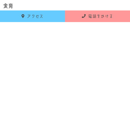
食育
アクセス
電話をかける
お知らせ
活動報告
RECENT POSTS
最新の投稿
2026年6月18日
お知らせ
令和8年7月 献立のお知らせ
2026年5月25日
お知らせ
令和8年6月 献立のお知らせ