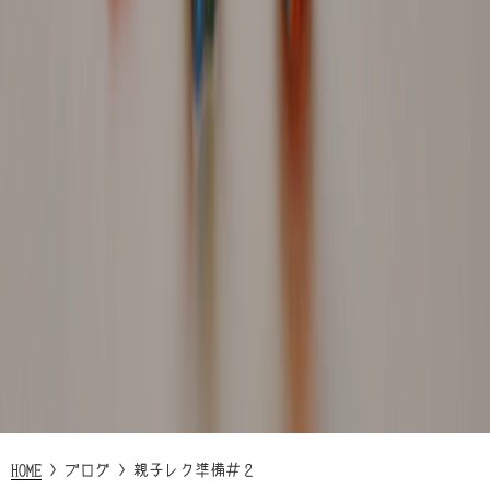
HOME
>
ブログ
>
親子レク準備＃２