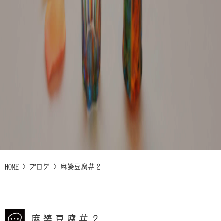
HOME
>
ブログ
>
麻婆豆腐＃２
麻婆豆腐＃２