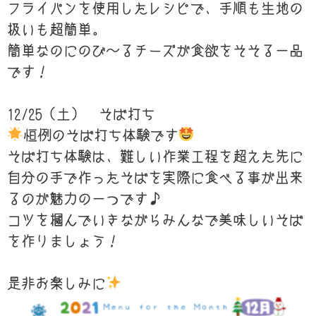
フライパンを使用したレシピで、手順も生地の
扱いも超簡単。
簡単なのにのび～るチーズが食欲をそそる一品
です！
12/25（土） そば打ち
恒例のそば打ち体験です
そば打ち体験は、難しい作業工程を超えた先に
自分の手で作ったそばを実際に食べる事が出来
るのが魅力の一つです♪
コツを掴んでいきながらみんなで美味しいそば
を作りましょう！
是非お楽しみに