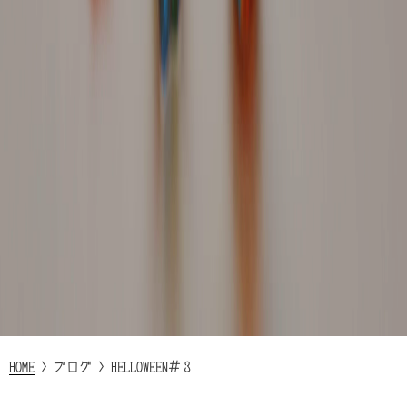
HOME
>
ブログ
>
HELLOWEEN＃３