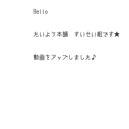
Hello
たいよう本舗 すいせい組です★
動画をアップしました♪
是非チャンネル登録と
ボタンをよろしくお願いいたしま