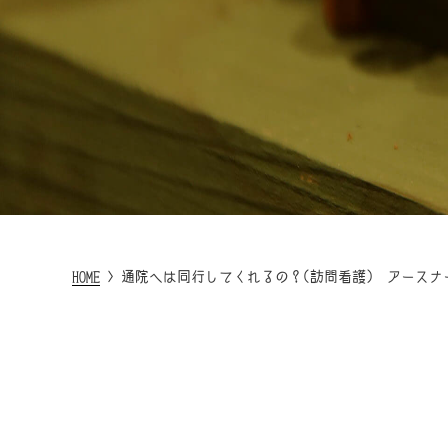
HOME
>
通院へは同行してくれるの？(訪問看護) アースナ