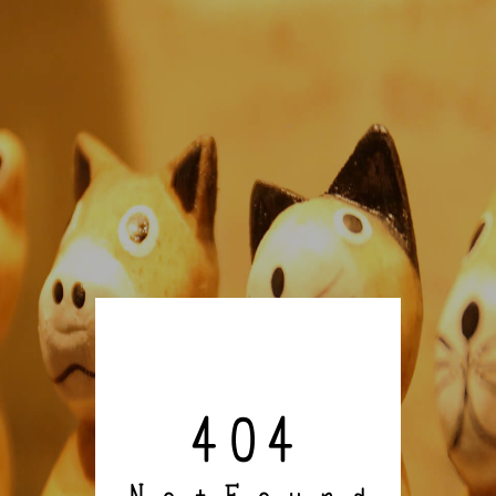
404
Not
Found